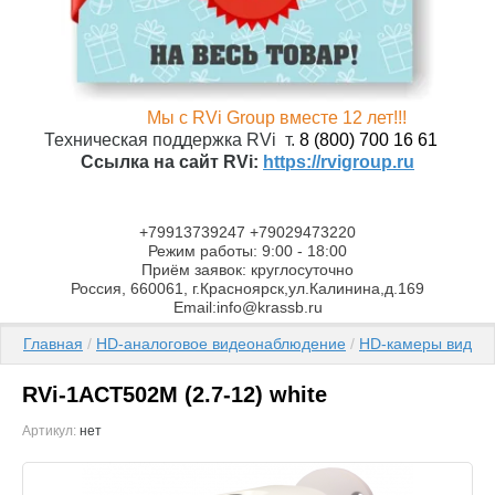
Мы с RVi Group вместе 12 лет!!!
Техническая поддержка RVi т.
8 (800) 700 16 61
Ссылка на сайт RVi:
https://rvigroup.ru
+79913739247 +79029473220
Режим работы: 9:00 - 18:00
Приём заявок: круглосуточно
Россия, 660061, г.Красноярск,ул.Калинина,д.169
Email:info@krassb.ru
Главная
 / 
HD-аналоговое видеонаблюдение
 / 
HD-камеры видео
RVi-1ACT502M (2.7-12) white
Артикул:
нет